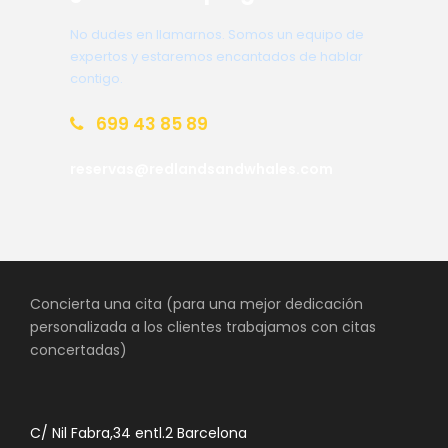
No dudes en llamarnos. Somos un equipo de
expertos y estaremos encantados de hablar
contigo.
699 43 85 89
reservas@redlandsandwhales.com
Concierta una cita (para una mejor dedicación
personalizada a los clientes trabajamos con citas
concertadas)
C/ Nil Fabra,34 entl.2 Barcelona