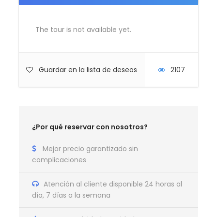
6 jornadas de yoga con sesiones de mañana
y tarde
The tour is not available yet.
5 rutas senderistas guiadas
Asistencia 24 horas
Guardar en la lista de deseos
2107
No Incluye
Comidas y bebidas
Propinas
¿Por qué reservar con nosotros?
Vuelos
Entradas no mencionadas
Mejor precio garantizado sin
complicaciones
Seguro de viaje
Atención al cliente disponible 24 horas al
día, 7 días a la semana
Itinerario del Viaje - Yoga y