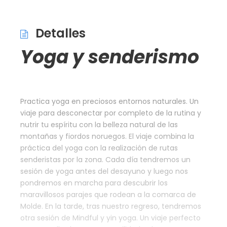
Detalles
Yoga y senderismo
Practica yoga en preciosos entornos naturales. Un
viaje para desconectar por completo de la rutina y
nutrir tu espíritu con la belleza natural de las
montañas y fiordos noruegos. El viaje combina la
práctica del yoga con la realización de rutas
senderistas por la zona. Cada día tendremos un
sesión de yoga antes del desayuno y luego nos
pondremos en marcha para descubrir los
maravillosos parajes que rodean a la comarca de
Molde. En la tarde, tras nuestro regreso, tendremos
otra sesión de Mindful y yin yoga. Un viaje perfecto