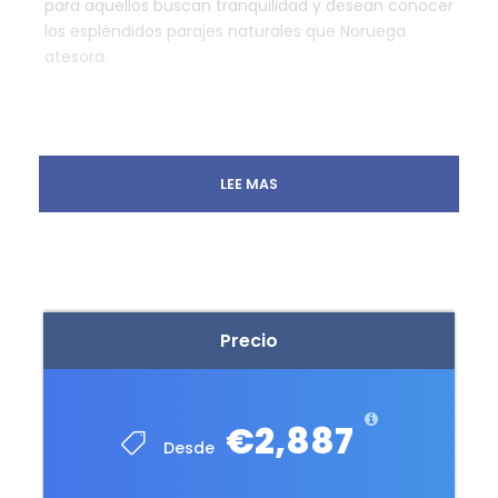
para aquellos buscan tranquilidad y desean conocer
los espléndidos parajes naturales que Noruega
atesora.
LEE MAS
Lugar de Salida y Llegada
España
Hora de Salida
La pactada en la reserva
Precio
Que Incluye
6 noches de alojamiento en régimen de
€2,887
Desde
desayuno
6 cenas y 6 almuerzos tipo picnic