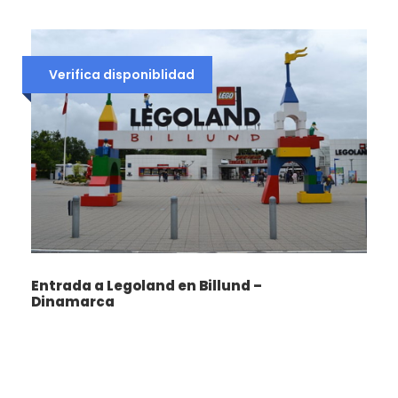
municipio de Fræna. En la tarde regresaremos a
Molde para practicar yoga. Cena. Noche en Molde.
Verifica disponiblidad
Dia 4
Stemshesten y Carretera del
Atlántico
Desayuno. Yoga matinal. Hoy subiremos hasta
Stemshesten, una montaña que cuenta con unas
espectaculares vistas al océano Atlántico y el
paisaje costero de Sunnmøre. En la tarde
tendremos sesión de yoga. Cena. Noche en Molde.
Entrada a Legoland en Billund –
Dinamarca
Dia 5
Romsdalseggen
Desayuno. Yoga matinal. En la jordana de hoy nos
enfrentaremos a la ruta más desafiante del viaje, la