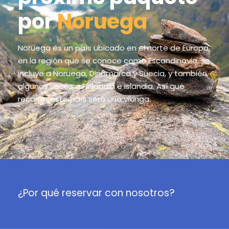
por
Noruega
Noruega es un país ubicado en el norte de Europa,
en la región que se conoce como Escandinavia, se
incluye a Noruega, Dinamarca y Suecia, y también
algunas veces a Finlandia e Islandia. Así que
recorrer este país será una vikinga.
¿Por qué reservar con nosotros?